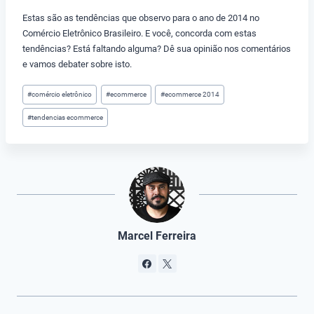
Estas são as tendências que observo para o ano de 2014 no
Comércio Eletrônico Brasileiro. E você, concorda com estas
tendências? Está faltando alguma? Dê sua opinião nos comentários
e vamos debater sobre isto.
Tags
#
comércio eletrônico
#
ecommerce
#
ecommerce 2014
do
#
tendencias ecommerce
Post:
Marcel Ferreira