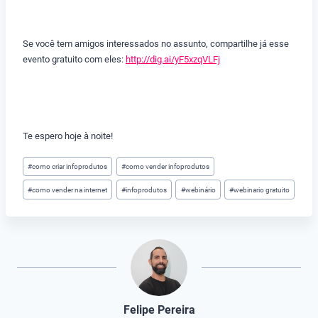
Se você tem amigos interessados no assunto, compartilhe já esse
evento gratuito com eles:
http://dig.ai/yF5xzqVLFj
Te espero hoje à noite!
Tags
#
como criar infoprodutos
#
como vender infoprodutos
do
#
como vender na internet
#
infoprodutos
#
webinário
#
webinario gratuito
Post:
Felipe Pereira