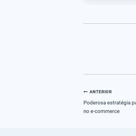
Navegação
ANTERIOR
Poderosa estratégia p
de
no e-commerce
Post