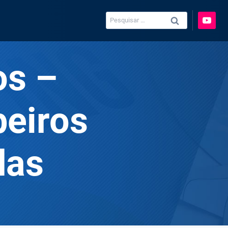
Pesquisar
por:
os –
beiros
das