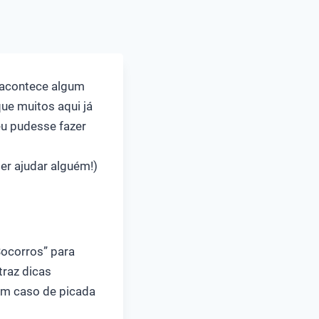
u acontece algum
ue muitos aqui já
u pudesse fazer
der ajudar alguém!)
Socorros” para
traz dicas
em caso de picada