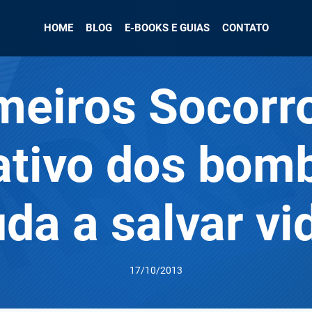
HOME
BLOG
E-BOOKS E GUIAS
CONTATO
meiros Socorr
ativo dos bom
uda a salvar vi
17/10/2013