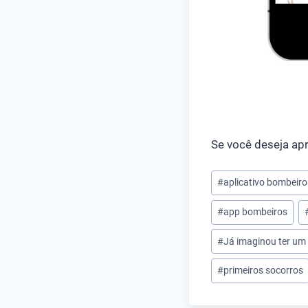
Se você deseja ap
Tags
#
aplicativo bombeiro
do
#
app bombeiros
Post:
#
Já imaginou ter um 
#
primeiros socorros