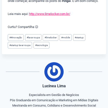
onde começar, acompanhe os posts do
#Digaí
. É um bom começo.
Leia mais aqui:
http://www.limelocker.com.br/
Curtiu? Compartilha 😉
Tags
#
#inovação
#
lavar roupa
#
limelocker
#
mobile
#
startup
do
#
startup lavar roupa
#
tecnologia
Post:
Lucinea Lima
Especialista em Gestão de Negócios
Pós Graduanda em Comunicação e Marketing em Mídias Digitais
Mestranda em Consumo, Cotidiano e Desenvolvimento Social