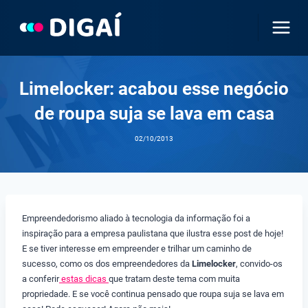
Pular
para
o
Conteúdo
Limelocker: acabou esse negócio
de roupa suja se lava em casa
02/10/2013
Empreendedorismo aliado à tecnologia da informação foi a
inspiração para a empresa paulistana que ilustra esse post de hoje!
E se tiver interesse em empreender e trilhar um caminho de
sucesso, como os dos empreendedores da
Limelocker
, convido-os
a conferir
estas dicas
que tratam deste tema com muita
propriedade. E se você continua pensado que roupa suja se lava em