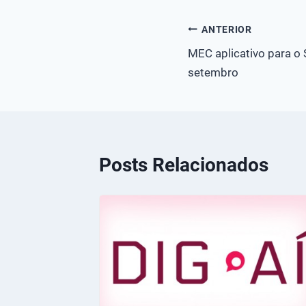
Navegação
ANTERIOR
MEC aplicativo para o S
de
setembro
Post
Posts Relacionados