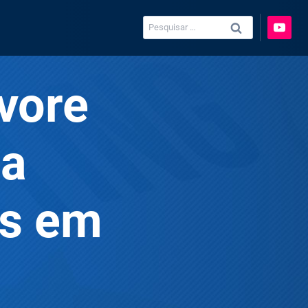
Pesquisar
por:
vore
ha
as em