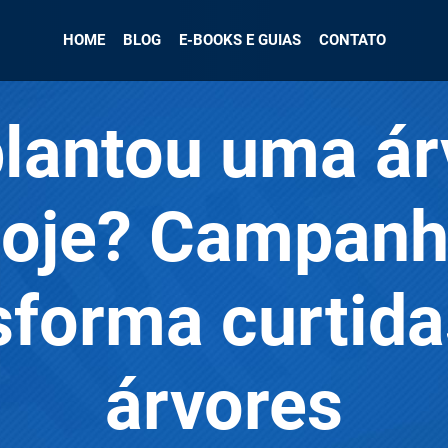
HOME
BLOG
E-BOOKS E GUIAS
CONTATO
plantou uma ár
oje? Campan
sforma curtid
árvores