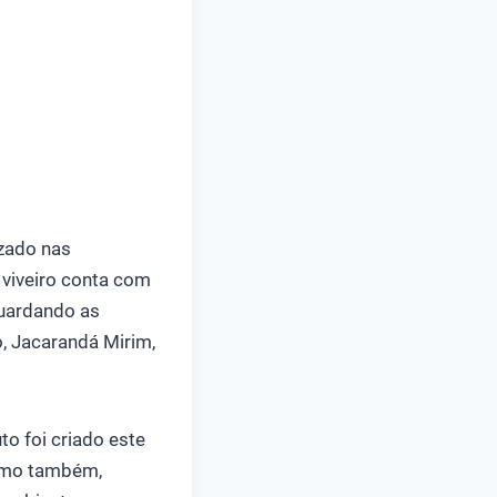
izado nas
viveiro conta com
guardando as
o, Jacarandá Mirim,
o foi criado este
como também,