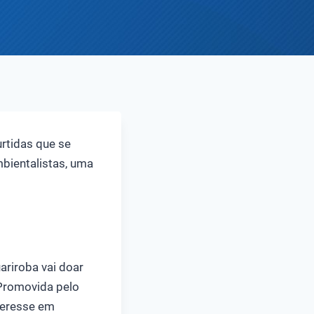
rtidas que se
mbientalistas, uma
riroba vai doar
 Promovida pelo
nteresse em