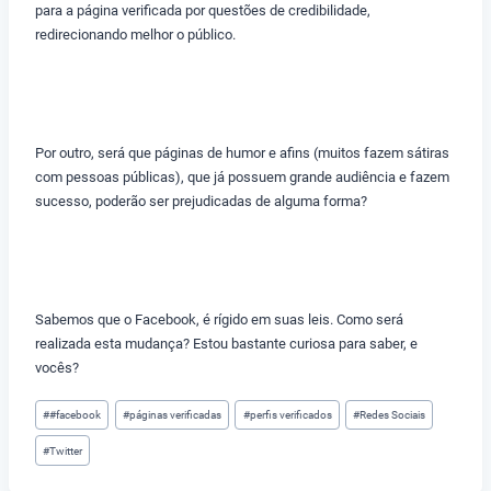
para a página verificada por questões de credibilidade,
redirecionando melhor o público.
Por outro, será que páginas de humor e afins (muitos fazem sátiras
com pessoas públicas), que já possuem grande audiência e fazem
sucesso, poderão ser prejudicadas de alguma forma?
Sabemos que o Facebook, é rígido em suas leis. Como será
realizada esta mudança? Estou bastante curiosa para saber, e
vocês?
Tags
#
#facebook
#
páginas verificadas
#
perfis verificados
#
Redes Sociais
do
#
Twitter
Post: