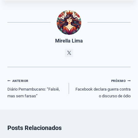
Mirella Lima
Navegação
ANTERIOR
PRÓXIMO
de
Diário Pernambucano: “Falsiê,
Facebook declara guerra contra
mas sem farsas”
o discurso de ódio
Post
Posts Relacionados