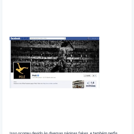
Isso ocorreu devido às diversas páginas fakes, e também perfis,