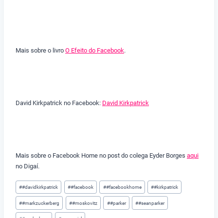
Mais sobre o livro
O Efeito do Facebook
.
David Kirkpatrick no Facebook:
David Kirkpatrick
Mais sobre o Facebook Home no post do colega Eyder Borges
aqui
no Digaí.
Tags
#
#davidkirkpatrick
#
#facebook
#
#facebookhome
#
#kirkpatrick
do
#
#markzuckerberg
#
#moskovitz
#
#parker
#
#seanparker
Post: