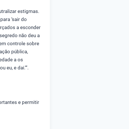
tralizar estigmas.
para ‘sair do
forçados a esconder
 segredo não deu a
sem controle sobre
ação pública,
iedade a os
 eu, e daí.’”.
rtantes e permitir