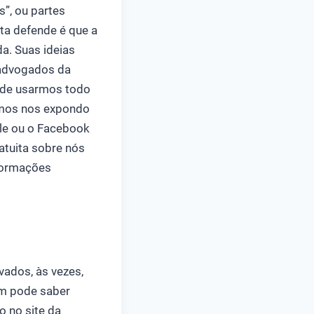
s”, ou partes
sta defende é que a
a. Suas ideias
“advogados da
s de usarmos todo
emos nos expondo
le ou o Facebook
tuita sobre nós
nformações
vados, às vezes,
um pode saber
o no site da