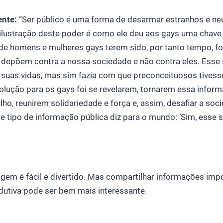
ente:
“Ser público é uma forma de desarmar estranhos e neu
 ilustração deste poder é como ele deu aos gays uma chave 
o de homens e mulheres gays terem sido, por tanto tempo, 
 depõem contra a nossa sociedade e não contra eles. Esse
e suas vidas, mas sim fazia com que preconceituosos tives
solução para os gays foi se revelarem, tornarem essa inform
o, reunirem solidariedade e força e, assim, desafiar a soc
 tipo de informação pública diz para o mundo: ‘Sim, esse sou
em é fácil e divertido. Mas compartilhar informações impo
dutiva pode ser bem mais interessante.