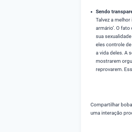
Sendo transpar
Talvez a melhor
armário’. O fat
sua sexualidade
eles controle d
a vida deles. A 
mostrarem orgulh
reprovarem. Esse
Compartilhar bobag
uma interação pro