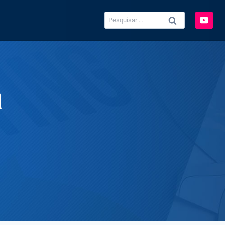
Pesquisar
por:
a