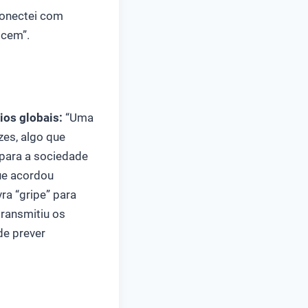
conectei com
scem”.
os globais:
“Uma
zes, algo que
para a sociedade
ue acordou
ra “gripe” para
transmitiu os
de prever