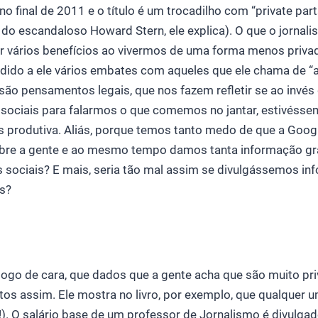
 no final de 2011 e o título é um trocadilho com “private part
oi do escandaloso Howard Stern, ele explica). O que o jornali
r vários benefícios ao vivermos de uma forma menos privad
dido a ele vários embates com aqueles que ele chama de 
são pensamentos legais, que nos fazem refletir se ao invé
 sociais para falarmos o que comemos no jantar, estivéss
 produtiva. Aliás, porque temos tanto medo de que a Goog
re a gente e ao mesmo tempo damos tanta informação gra
sociais? E mais, seria tão mal assim se divulgássemos i
s?
logo de cara, que dados que a gente acha que são muito pri
os assim. Ele mostra no livro, por exemplo, que qualquer 
!). O salário base de um professor de Jornalismo é divulgad