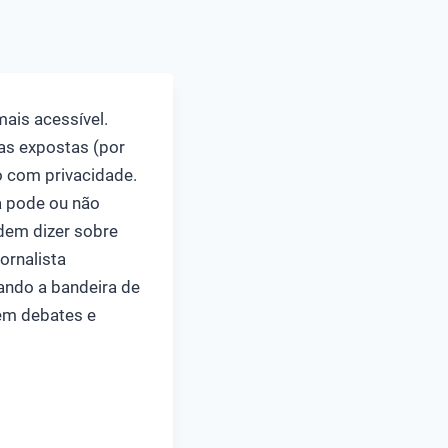
ais acessível.
as expostas (por
o com privacidade.
a pode ou não
dem dizer sobre
ornalista
tando a bandeira de
 em debates e