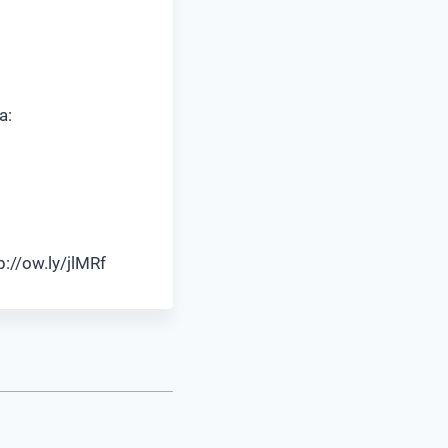
a:
://ow.ly/jlMRf