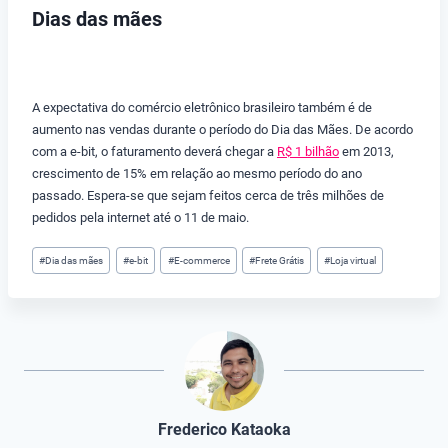
Dias das mães
A expectativa do comércio eletrônico brasileiro também é de
aumento nas vendas durante o período do Dia das Mães. De acordo
com a e-bit, o faturamento deverá chegar a
R$ 1 bilhão
em 2013,
crescimento de 15% em relação ao mesmo período do ano
passado. Espera-se que sejam feitos cerca de três milhões de
pedidos pela internet até o 11 de maio.
Tags
#
Dia das mães
#
e-bit
#
E-commerce
#
Frete Grátis
#
Loja virtual
do
Post:
Frederico Kataoka