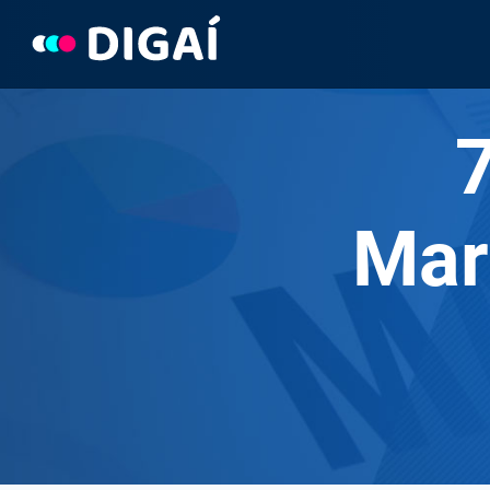
Pular
para
o
Conteúdo
Mar