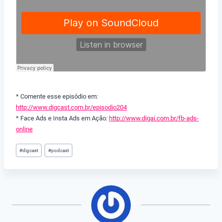
* Comente esse episódio em:
http://www.digcast.com.br/episodio204
* Face Ads e Insta Ads em Ação:
http://www.digai.com.br/fb-ads-
online
Tags
#
digcast
#
podcast
do
Post: