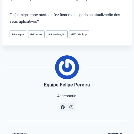
E aí, amigo, esse susto te fez ficar mais ligado na atualização dos
seus aplicativos?
Tags
#
#ataque
#
#hacker
#
Atualização
#
WhatsApp
do
Post:
Equipe Felipe Pereira
Assessoria.