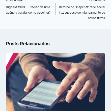
Navegação
ANTERIOR
PRÓXIMO
de
Digcast #183 – Preciso de uma
Retorno do Snapchat: rede social
agência barata, como escolher?
faz sucesso com lançamento de
Post
novos filtros
Posts Relacionados