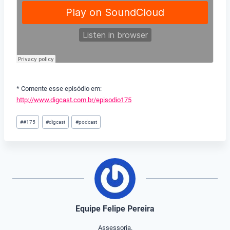
* Comente esse episódio em:
http://www.digcast.com.br/episodio175
Tags
#
#175
#
digcast
#
podcast
do
Post:
Equipe Felipe Pereira
Assessoria.