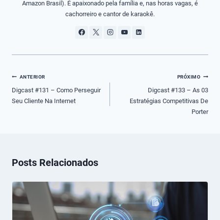
Amazon Brasil). É apaixonado pela família e, nas horas vagas, é
cachorreiro e cantor de karaokê.
Navegação
ANTERIOR
PRÓXIMO
de
Digcast #131 – Como Perseguir
Digcast #133 – As 03
Seu Cliente Na Internet
Estratégias Competitivas De
Post
Porter
Posts Relacionados