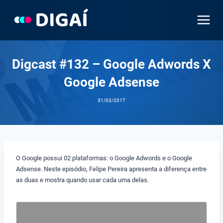
Pular
para
o
Conteúdo
Digcast #132 – Google Adwords X
Google Adsense
31/03/2017
O Google possui 02 plataformas: o Google Adwords e o Google
Adsense. Neste episódio, Felipe Pereira apresenta a diferença entre
as duas e mostra quando usar cada uma delas.