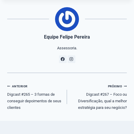
Equipe Felipe Pereira
Assessoria.
Navegação
ANTERIOR
PRÓXIMO
de
Digcast #265 – 3 formas de
Digcast #267 – Foco ou
conseguir depoimentos de seus
Diversificação, qual a melhor
Post
clientes
estratégia para seu negócio?