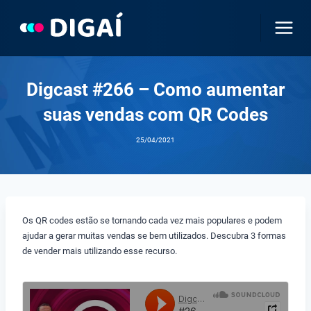
Pular
para
o
Conteúdo
Digcast #266 – Como aumentar
suas vendas com QR Codes
25/04/2021
Os QR codes estão se tornando cada vez mais populares e podem
ajudar a gerar muitas vendas se bem utilizados. Descubra 3 formas
de vender mais utilizando esse recurso.