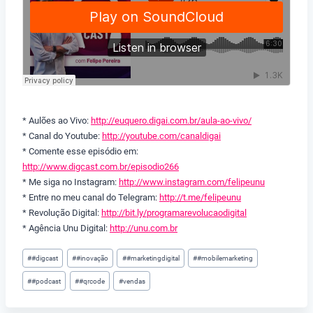
* Aulões ao Vivo:
http://euquero.digai.com.br/aula-ao-vivo/
* Canal do Youtube:
http://youtube.com/canaldigai
* Comente esse episódio em:
http://www.digcast.com.br/episodio266
* Me siga no Instagram:
http://www.instagram.com/felipeunu
* Entre no meu canal do Telegram:
http://t.me/felipeunu
* Revolução Digital:
http://bit.ly/programarevolucaodigital
* Agência Unu Digital:
http://unu.com.br
Tags
#
#digcast
#
#inovação
#
#marketingdigital
#
#mobilemarketing
do
#
#podcast
#
#qrcode
#
vendas
Post: