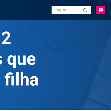
Pesquisar
por:
 2
s que
filha