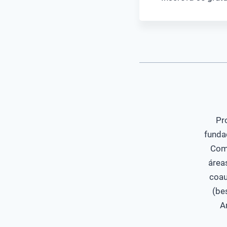
Pr
funda
Com
área
coau
(be
A