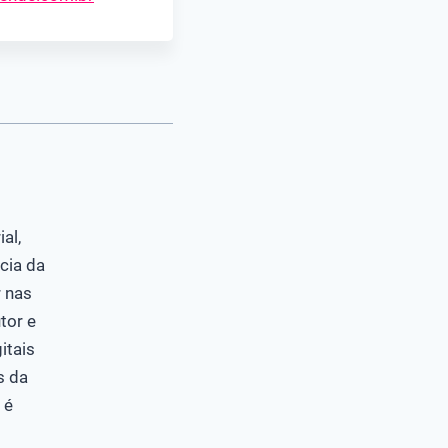
al,
cia da
 nas
tor e
itais
s da
 é