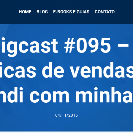
HOME
BLOG
E-BOOKS E GUIAS
CONTATO
igcast #095 –
icas de venda
ndi com minha 
04/11/2016