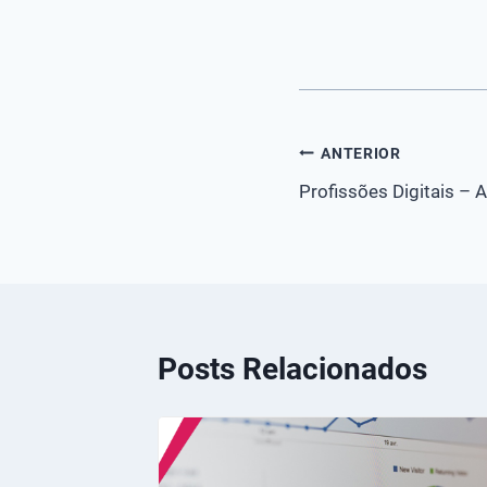
Navegação
ANTERIOR
Profissões Digitais – 
de
Post
Posts Relacionados