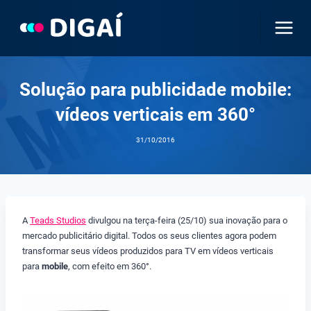
Pular
para
o
Conteúdo
Solução para publicidade mobile:
vídeos verticais em 360°
31/10/2016
A
Teads Studios
divulgou na terça-feira (25/10) sua inovação para o
mercado publicitário digital. Todos os seus clientes agora podem
transformar seus vídeos produzidos para TV em vídeos verticais
para
mobile
, com efeito em 360°.