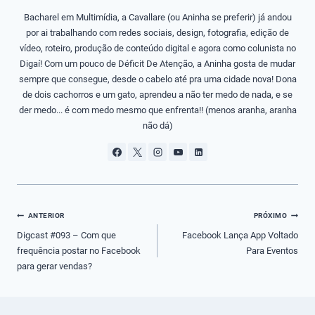
Bacharel em Multimídia, a Cavallare (ou Aninha se preferir) já andou
por ai trabalhando com redes sociais, design, fotografia, edição de
vídeo, roteiro, produção de conteúdo digital e agora como colunista no
Digaí! Com um pouco de Déficit De Atenção, a Aninha gosta de mudar
sempre que consegue, desde o cabelo até pra uma cidade nova! Dona
de dois cachorros e um gato, aprendeu a não ter medo de nada, e se
der medo... é com medo mesmo que enfrenta!! (menos aranha, aranha
não dá)
Navegação
ANTERIOR
PRÓXIMO
de
Digcast #093 – Com que
Facebook Lança App Voltado
frequência postar no Facebook
Para Eventos
Post
para gerar vendas?