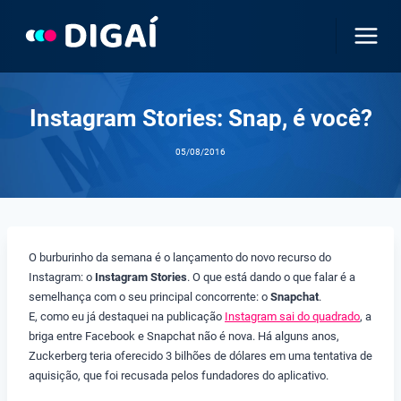
Pular
para
o
Conteúdo
Instagram Stories: Snap, é você?
05/08/2016
O burburinho da semana é o lançamento do novo recurso do
Instagram: o
Instagram Stories
. O que está dando o que falar é a
semelhança com o seu principal concorrente: o
Snapchat
.
E, como eu já destaquei na publicação
Instagram sai do quadrado
, a
briga entre Facebook e Snapchat não é nova. Há alguns anos,
Zuckerberg teria oferecido 3 bilhões de dólares em uma tentativa de
aquisição, que foi recusada pelos fundadores do aplicativo.