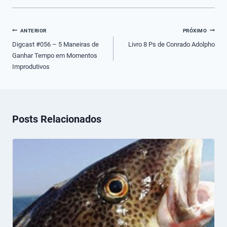
Navegação
ANTERIOR
PRÓXIMO
de
Digcast #056 – 5 Maneiras de
Livro 8 Ps de Conrado Adolpho
Ganhar Tempo em Momentos
Post
Improdutivos
Posts Relacionados