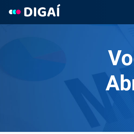
Pular
para
o
Conteúdo
Vo
Ab