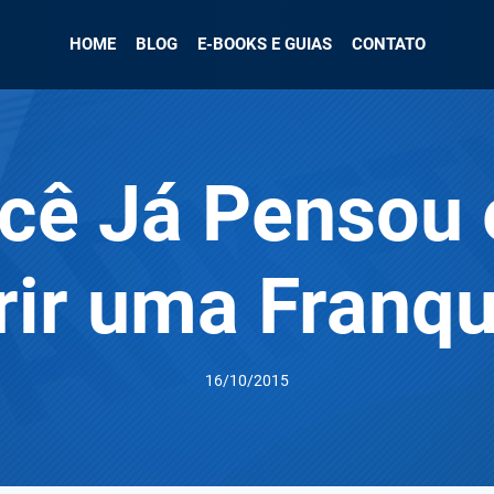
HOME
BLOG
E-BOOKS E GUIAS
CONTATO
cê Já Pensou
rir uma Franqu
16/10/2015