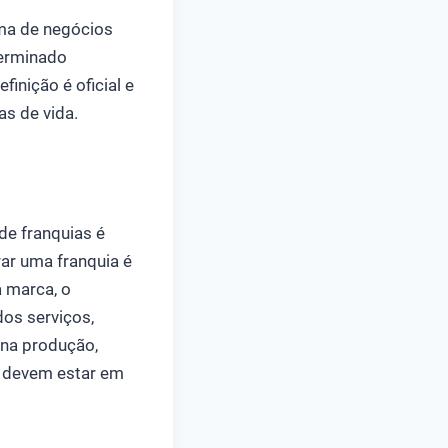
ma de negócios
terminado
inição é oficial e
as de vida.
de franquias é
rar uma franquia é
a marca, o
os serviços,
 na produção,
s devem estar em