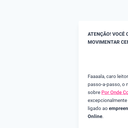
ATENÇÃO! VOCÊ 
MOVIMENTAR CEN
Faaaala, caro leit
passo-a-passo, o m
sobre
Por Onde Co
excepcionalmente 
ligado ao
empree
Online
.