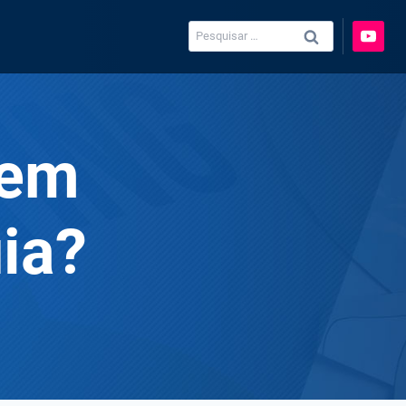
Pesquisar
por:
 em
ia?