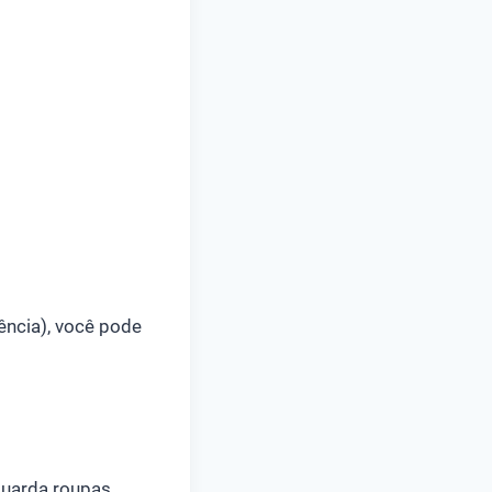
ência), você pode
guarda roupas,