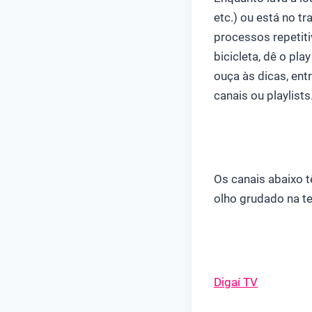
etc.) ou está no tr
processos repetiti
bicicleta, dê o pl
ouça às dicas, ent
canais ou playlists
Os canais abaixo 
olho grudado na te
Digaí TV