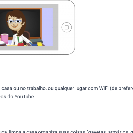
 casa ou no trabalho, ou qualquer lugar com WiFi (de prefer
eos do YouTube.
uça, limpa a casa,organiza suas coisas (gavetas, armários, 