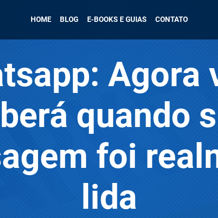
HOME
BLOG
E-BOOKS E GUIAS
CONTATO
tsapp: Agora 
berá quando 
agem foi real
lida