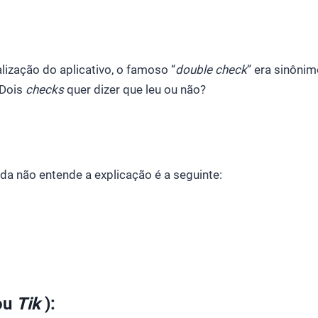
lização do aplicativo, o famoso “
double check
” era sinôni
 Dois
checks
quer dizer que leu ou não?
a não entende a explicação é a seguinte:
ou
Tik
):