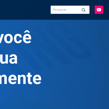
Pesquisar
por:
você
sua
mente