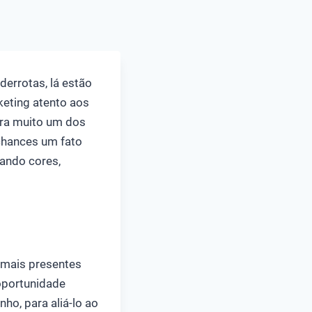
derrotas, lá estão
keting atento aos
bra muito um dos
s chances um fato
hando cores,
 mais presentes
 oportunidade
ho, para aliá-lo ao