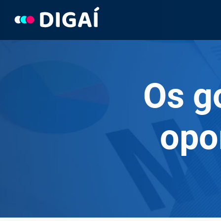
Pular
para
o
Conteúdo
Os g
opo