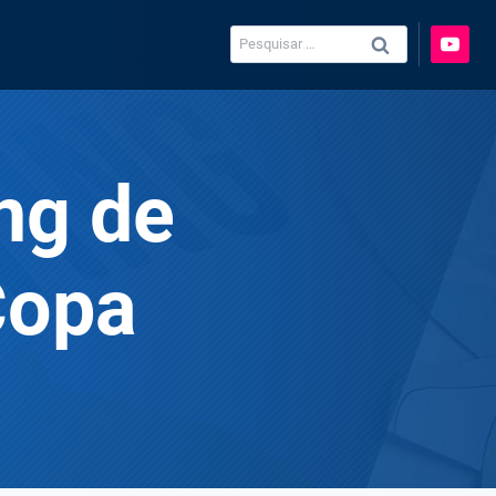
Pesquisar
por:
ng de
Copa