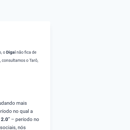
o, o
Digaí
não fica de
, consultamos o Tarô,
udando mais
eríodo no qual a
 2.0
” – período no
ociais, nós