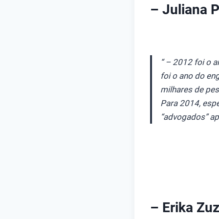
– Juliana P
“ – 2012 foi o 
foi o ano do en
milhares de pes
Para 2014, espe
“advogados” apa
– Erika Zu