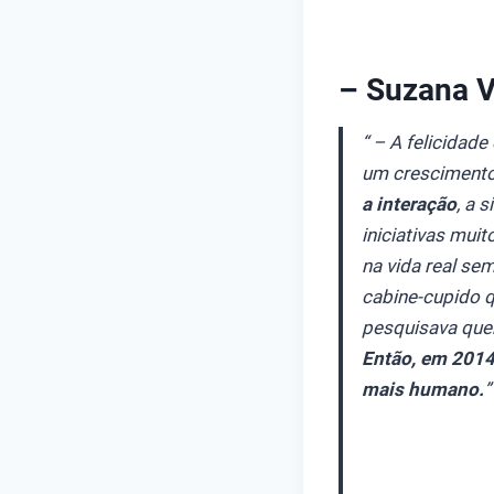
– Suzana V
“ – A felicidad
um cresciment
a interação
, a 
iniciativas mui
na vida real se
cabine-cupido q
pesquisava quem
Então, em 2014,
mais humano.
”