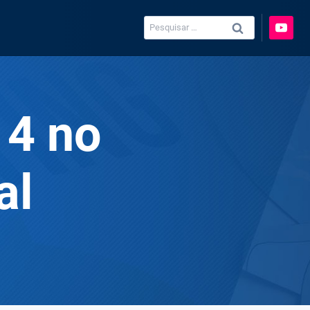
Pesquisar
por:
14 no
al