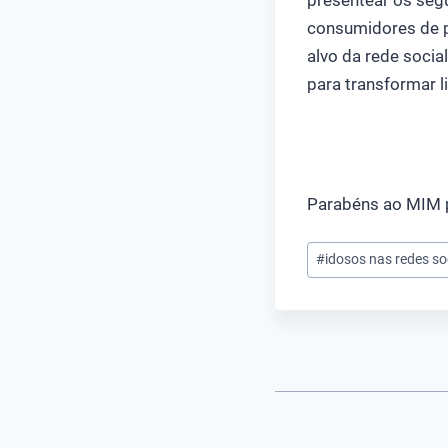
presentear os segu
consumidores de pr
alvo da rede socia
para transformar l
Parabéns ao MIM p
Tags
#
idosos nas redes so
do
Post: