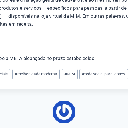
idores é uma ação gentil de cativá-los, e ao mesmo tempo a
odutos e serviços – específicos para pessoas, a partir de 
l) – disponíveis na loja virtual da MIM. Em outras palavras,
ikes em receita.
ela META alcançada no prazo estabelecido.
ciais
#
melhor idade moderna
#
MIM
#
rede social para idosos