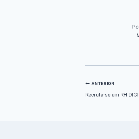
Pó
Navegação
ANTERIOR
Recruta-se um RH DIG
de
Post