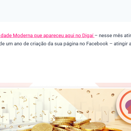
Idade Moderna que apareceu aqui no Digaí
– nesse mês ati
 de um ano de criação da sua página no Facebook – atingir