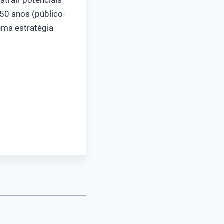
trair potenciais
50 anos (público-
 uma estratégia