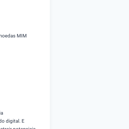
e moedas MIM
ia
 digital. E