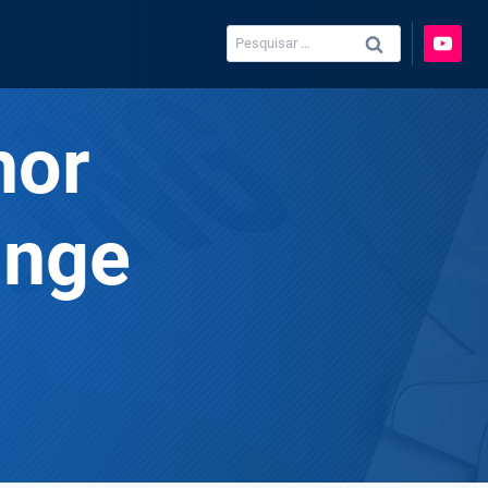
Pesquisar
por:
hor
inge