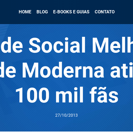
HOME
BLOG
E-BOOKS E GUIAS
CONTATO
de Social Mel
de Moderna at
100 mil fãs
27/10/2013