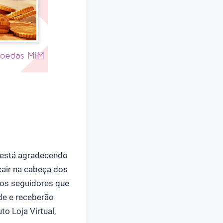
M está agradecendo
air na cabeça dos
 os seguidores que
de e receberão
o Loja Virtual,