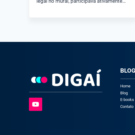
legal no mural, participava ativamente…
BLO
Home
Blog
E-books
Contato