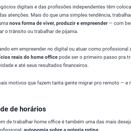
gócios digitais e das profissões independentes têm coloc
das atenções. Mais do que uma simples tendência, trabalha
 uma
nova forma de viver, produzir e empreender
— com ben
r o trânsito ou trabalhar de pijama.
ando em empreender no digital ou atuar como profissional
ícios reais do home office
pode ser o primeiro passo pra t
vidade e até seus resultados financeiros.
pais motivos que fazem tanta gente migrar pro remoto — e 
ade de horários
gem de trabalhar home office é também uma das mais dese
ofissional:
autonomia sobre a própria rotina
.