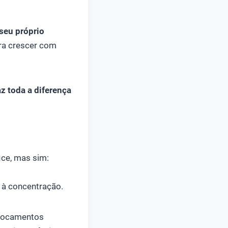
seu próprio
ara crescer com
az toda a diferença
ice, mas sim:
 à concentração.
slocamentos