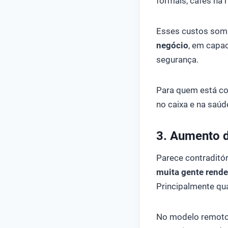
formais, cafés na 
Esses custos so
negócio
, em capa
segurança.
Para quem está c
no caixa e na saúde
3. Aumento d
Parece contraditór
muita gente rende
Principalmente qu
No modelo remoto,