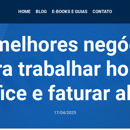
HOME
BLOG
E-BOOKS E GUIAS
CONTATO
melhores negó
ra trabalhar h
ice e faturar a
17/04/2025