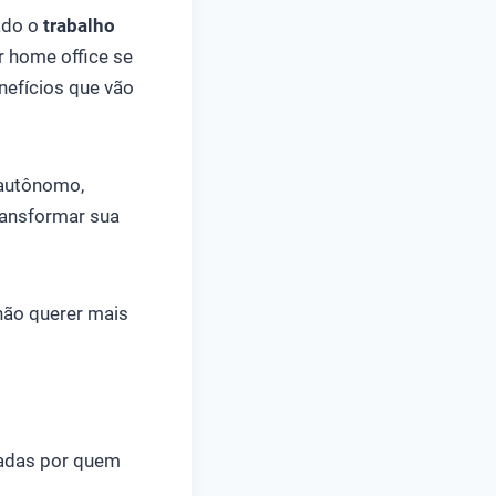
ado o
trabalho
r home office se
efícios que vão
 autônomo,
ransformar sua
não querer mais
jadas por quem