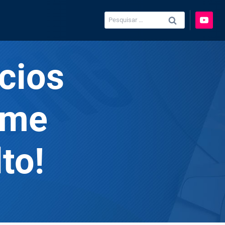
Pesquisar
por:
cios
ome
lto!