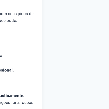
com seus picos de
você pode:
ia
ssional.
rasticamente.
ições fora, roupas