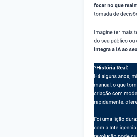
focar no que real
tomada de decisõe
Imagine ter mais t
do seu público ou
integra a IA ao seu
?
História Real:
Há alguns anos, mi
manual, o que torn
criação com model
rapidamente, ofere
Foi uma lição dur
com a Inteligência
revolução pode cu