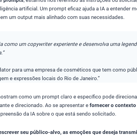
de
prompts
, estamos nos referindo às instruções ou solicit
ligência artificial. Um prompt eficaz ajuda a IA a entender 
o em um output mais alinhado com suas necessidades.
ja como um copywriter experiente e desenvolva uma legend
.”
dator para uma empresa de cosméticos que tem como públ
gem e expressões locais do Rio de Janeiro.”
stram como um prompt claro e específico pode direcionar 
ante e direcionado. Ao se apresentar e
fornecer o context
mpreensão da IA sobre o que está sendo solicitado.
escrever seu público-alvo, as emoções que deseja transmit