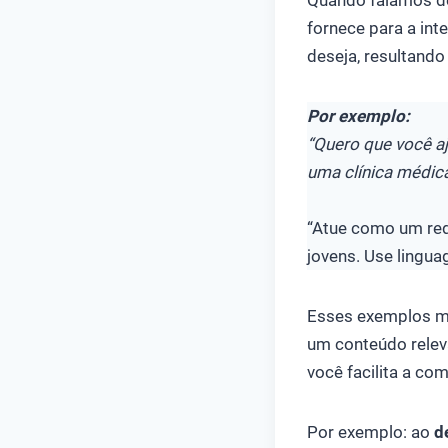
Quando falamos 
fornece para a inte
deseja, resultand
Por exemplo:
“Quero que você a
uma clínica médica
“Atue como um re
jovens. Use lingua
Esses exemplos mo
um conteúdo relev
você facilita a co
Por exemplo: ao
d