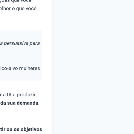
ações que você
melhor o que você
a persuasiva para
ico-alvo mulheres
a IA a produzir
o da sua demanda
,
ir ou os objetivos