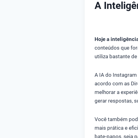
A Inteligê
COMO USAR INTEL
Hoje a inteligência
conteúdos que fora
utiliza bastante d
A IA do Instagram 
acordo com as Dir
melhorar a experiê
gerar respostas, s
Você também pode 
mais prática e efi
bate-papos, seja 