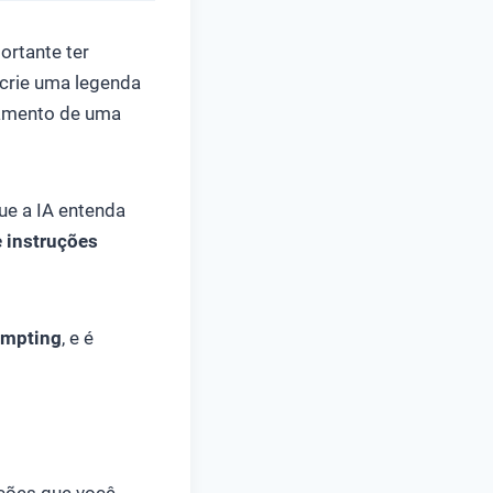
portante ter
“crie uma legenda
çamento de uma
ue a IA entenda
e instruções
ompting
, e é