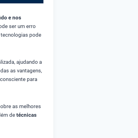
údo e nos
pode ser um erro
 tecnologias pode
alizada, ajudando a
odas as vantagens,
e consciente para
r sobre as melhores
além de
técnicas