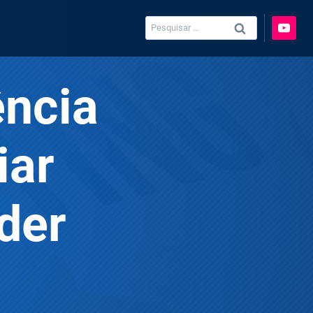
Pesquisar
por:
ência
iar
der