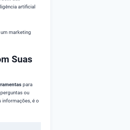
igência artificial
r um marketing
com Suas
erramentas
para
 perguntas ou
 informações, é o