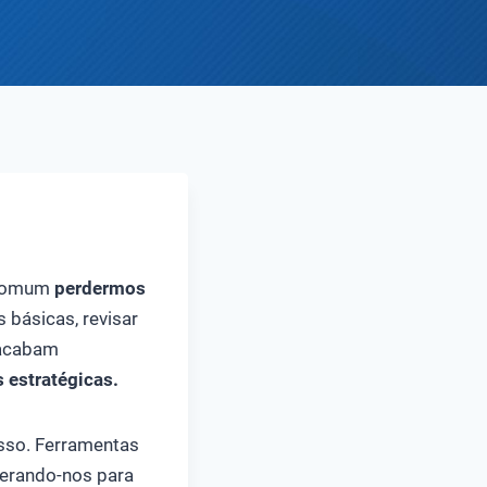
é comum
perdermos
básicas, revisar
 acabam
 estratégicas.
isso. Ferramentas
berando-nos para