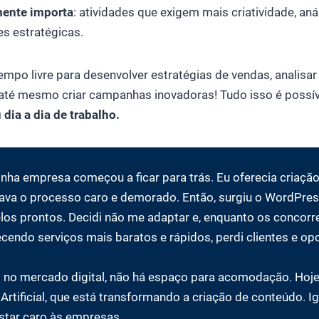
mente importa
: atividades que exigem mais criatividade, anál
s estratégicas.
empo livre para desenvolver estratégias de vendas, analis
 até mesmo criar campanhas inovadoras! Tudo isso é possí
 dia a dia de trabalho.
nha empresa começou a ficar para trás. Eu oferecia criação
ava o processo caro e demorado. Então, surgiu o WordPress
os prontos. Decidi não me adaptar e, enquanto os concorr
cendo serviços mais baratos e rápidos, perdi clientes e op
a: no mercado digital, não há espaço para acomodação. Hoj
 Artificial, que está transformando a criação de conteúdo. I
star caro às empresas.