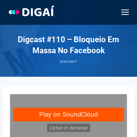
Pular
para
o
Conteúdo
Digcast #110 – Bloqueio Em
Massa No Facebook
27/01/2017