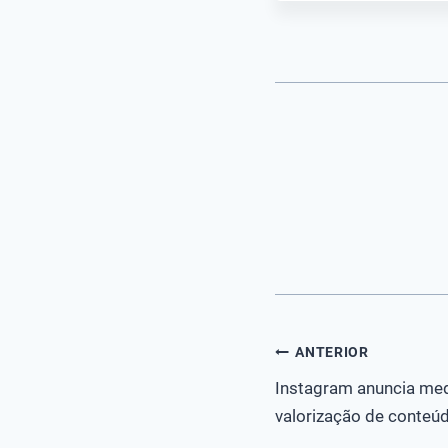
Navegação
ANTERIOR
Instagram anuncia me
de
valorização de conteú
Post