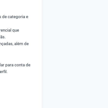
s de categoria e
encial que
ãs.
ançadas, além de
dar para conta de
rfil.