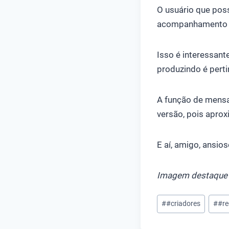
O usuário que poss
acompanhamento ma
Isso é interessant
produzindo é perti
A função de mens
versão, pois aprox
E aí, amigo, ansio
Imagem destaque p
Tags
#
#criadores
#
#re
do
Post: