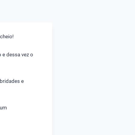
cheio!
o e dessa vez o
ebridades e
 um