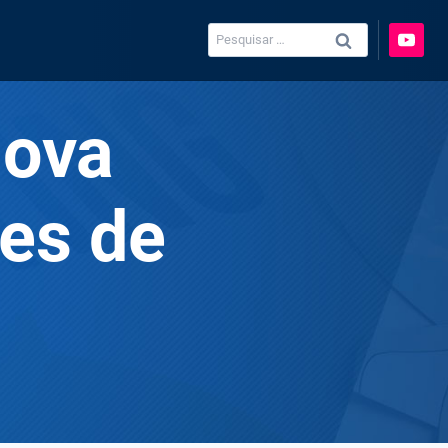
Pesquisar
por:
nova
res de