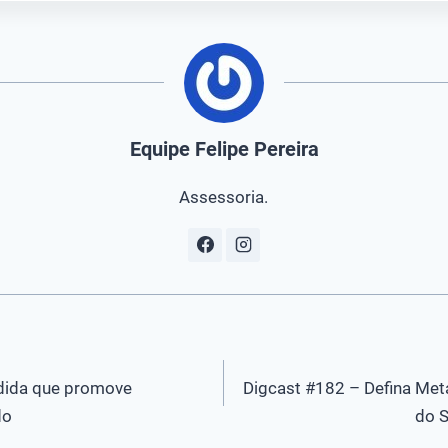
Equipe Felipe Pereira
Assessoria.
dida que promove
Digcast #182 – Defina Meta
do
do S