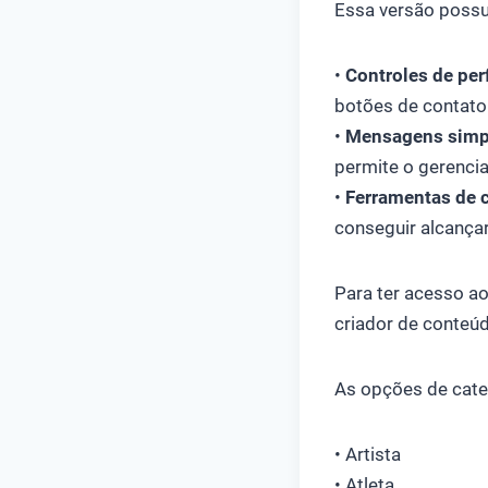
Essa versão possu
•
Controles de perfi
botões de contato 
•
Mensagens simpl
permite o gerenci
•
Ferramentas de 
conseguir alcanç
Para ter acesso a
criador de conteúd
As opções de cate
• Artista
• Atleta