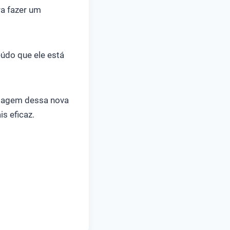
ra fazer um
eúdo que ele está
ntagem dessa nova
s eficaz.