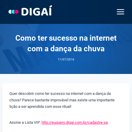
Pular
para
o
Conteúdo
Como ter sucesso na internet
com a dança da chuva
11/07/2016
Quer descobrir como ter sucesso na internet com a dança da
chuva? Parece bastante improvável mas existe uma importante
lição a ser aprendida com esse ritual!
Assine a Lista VIP:
http://euquero.digai.com.br/cadastre-se
.