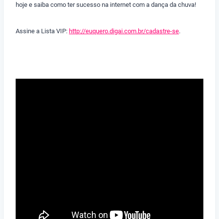
hoje e saiba como ter sucesso na internet com a dança da chuva!
Assine a Lista VIP:
http://euquero.digai.com.br/cadastre-se
.