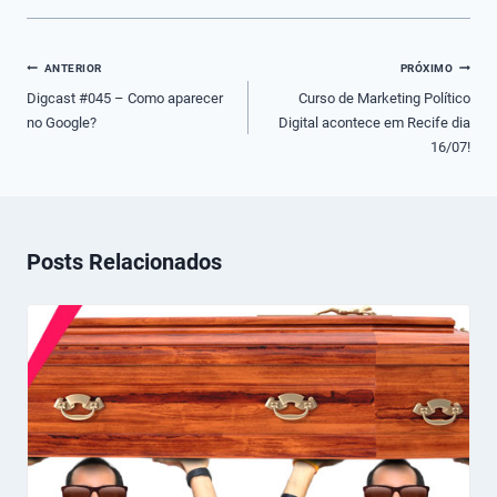
Navegação
ANTERIOR
PRÓXIMO
de
Digcast #045 – Como aparecer
Curso de Marketing Político
no Google?
Digital acontece em Recife dia
Post
16/07!
Posts Relacionados