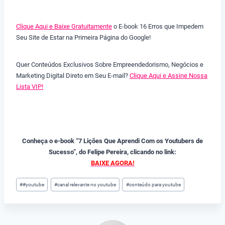
Clique Aqui e Baixe Gratuitamente
o E-book 16 Erros que Impedem
Seu Site de Estar na Primeira Página do Google!
Quer Conteúdos Exclusivos Sobre Empreendedorismo, Negócios e
Marketing Digital Direto em Seu E-mail?
Clique Aqui e Assine Nossa
Lista VIP!
Conheça o e-book “7 Lições Que Aprendi Com os Youtubers de
Sucesso”, do Felipe Pereira, clicando no link:
BAIXE AGORA!
Tags
#
#youtube
#
canal relevante no youtube
#
conteúdo para youtube
do
Post: