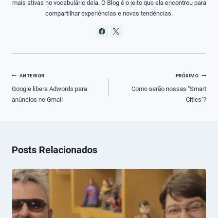
mais ativas no vocabulário dela. O Blog é o jeito que ela encontrou para
compartilhar experiências e novas tendências.
Navegação
ANTERIOR
PRÓXIMO
de
Google libera Adwords para
Como serão nossas "Smart
anúncios no Gmail
Cities"?
Post
Posts Relacionados