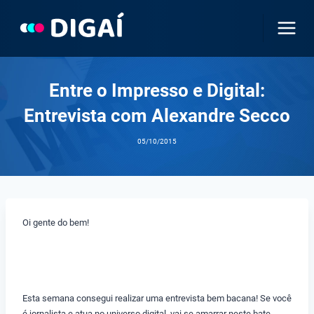
Pular
para
o
Conteúdo
Entre o Impresso e Digital:
Entrevista com Alexandre Secco
05/10/2015
Oi gente do bem!
Esta semana consegui realizar uma entrevista bem bacana! Se você
é jornalista e atua no universo digital, vai se amarrar neste bate-