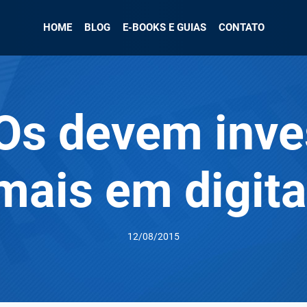
HOME
BLOG
E-BOOKS E GUIAS
CONTATO
Os devem inves
mais em digita
12/08/2015