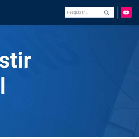
Pesquisar
por:
tir
l