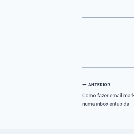
Navegação
ANTERIOR
Como fazer email mar
de
numa inbox entupida
Post