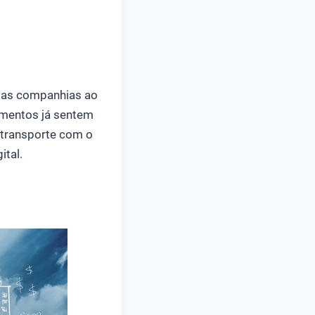
 das companhias ao
mentos já sentem
e transporte com o
ital.