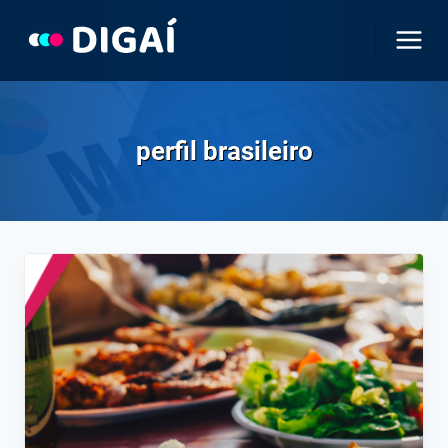
Pular
para
o
Conteúdo
perfil brasileiro