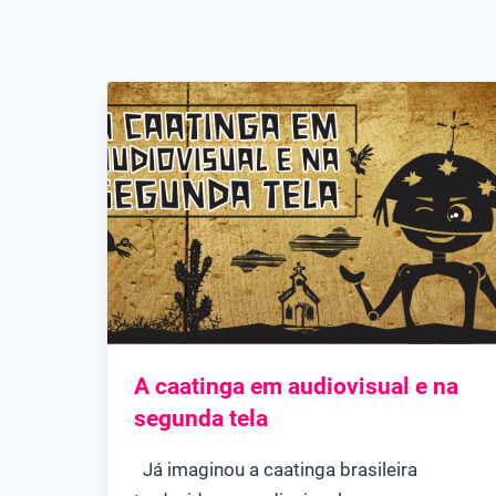
A caatinga em audiovisual e na
segunda tela
Já imaginou a caatinga brasileira