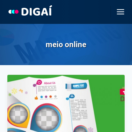
Pular
para
o
Conteúdo
meio online