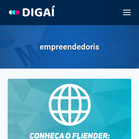
Pular
para
o
Conteúdo
empreendedoris