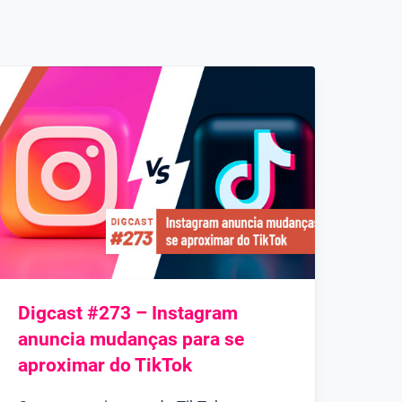
Digcast #273 – Instagram
anuncia mudanças para se
aproximar do TikTok