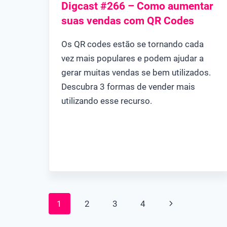
Digcast #266 – Como aumentar
suas vendas com QR Codes
Os QR codes estão se tornando cada
vez mais populares e podem ajudar a
gerar muitas vendas se bem utilizados.
Descubra 3 formas de vender mais
utilizando esse recurso.
Navegação
Página
1
2
3
4
da
Seguinte