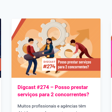
Digcast #274 – Posso prestar
serviços para 2 concorrentes?
Muitos profissionais e agências têm