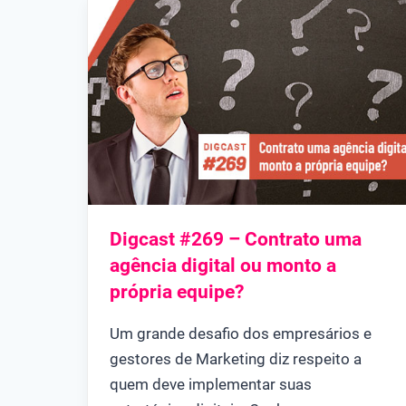
Digcast #269 – Contrato uma
agência digital ou monto a
própria equipe?
Um grande desafio dos empresários e
gestores de Marketing diz respeito a
quem deve implementar suas