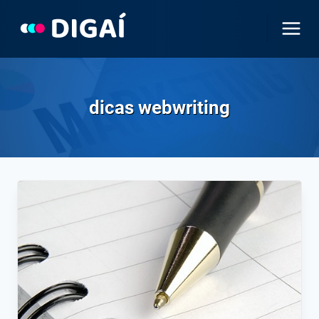
Pular
para
o
Conteúdo
dicas webwriting