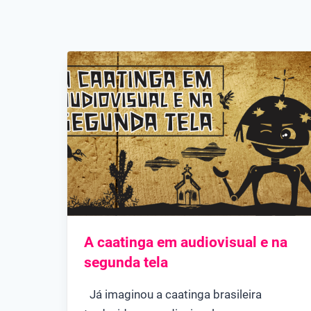
A caatinga em audiovisual e na
segunda tela
Já imaginou a caatinga brasileira