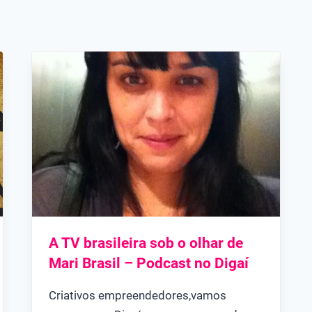
A TV brasileira sob o olhar de
Mari Brasil – Podcast no Digaí
Criativos empreendedores,vamos