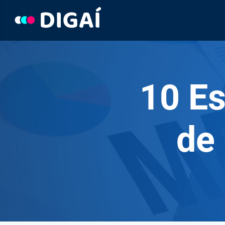
Pular
para
o
Conteúdo
10 Es
de