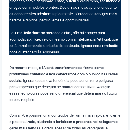
processo caro e demorado. Então, surgiu o WordPress, facilitando a
criação com modelos prontos. Decidi não me adaptar e, enquanto
os concorrentes aderiram rapidamente, oferecendo serviços mais
baratos e rápidos, perdi clientes e oportunidades.
Foi uma lição dura: no mercado digital, não há espaço para
acomodação. Hoje, vejo o mesmo com a Inteligência Artificial, que
está transformando a criação de conteúdo. Ignorar essa revolução
pode custar caro às empresas.
Do mesmo modo, a IA
está transformando a forma como
produzimos conteúdo e nos conectamos com o público nas redes
sociais
. Ignorar essa nova tendência pode ser um erro perigoso
para empresas que desejam se manter competitivas. Abraçar
essas tecnologias pode ser o diferencial que determinará o futuro
do seu negócio.
Com a IA, é possível criar conteúdos de forma mais rápida, eficiente
e personalizada, ajudando a
fortalecer a presença no Instagram e
gerar mais vendas
. Porém, apesar de todas as vantagens, é