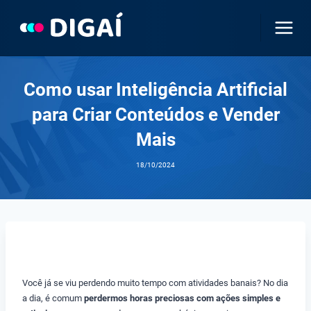
Pular
para
o
Conteúdo
Como usar Inteligência Artificial
para Criar Conteúdos e Vender
Mais
18/10/2024
COMO USAR INTELIGÊNCIA ARTIFICIAL
Você já se viu perdendo muito tempo com atividades banais? No dia
a dia, é comum
perdermos horas preciosas com ações simples e