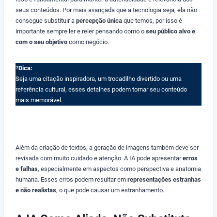
seus conteúdos. Por mais avançada que a tecnologia seja, ela não
consegue substituir a
percepção única
que temos, por isso é
importante sempre ler e reler pensando como o
seu público alvo e
com o seu objetivo
como negócio.
?
Dica:
Seja uma citação inspiradora, um trocadilho divertido ou uma
referência cultural, esses detalhes podem tornar seu conteúdo
mais memorável.
Além da criação de textos, a geração de imagens também deve ser
revisada com muito cuidado e atenção. A IA pode apresentar
erros
e falhas
, especialmente em aspectos como perspectiva e anatomia
humana. Esses erros podem resultar em
representações estranhas
e não realistas
, o que pode causar um estranhamento.