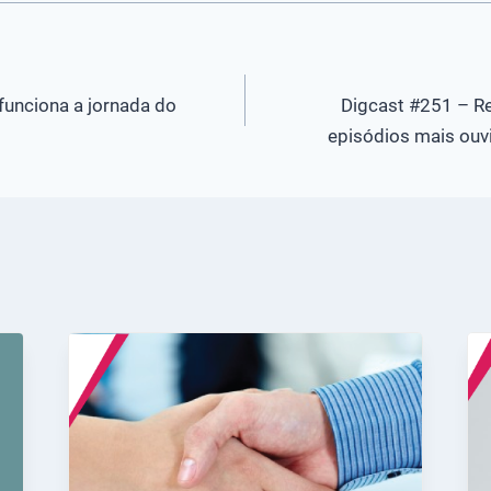
unciona a jornada do
Digcast #251 – R
episódios mais ouv