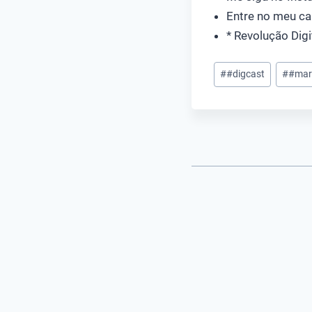
Entre no meu ca
* Revolução Digi
Tags
#
#digcast
#
#mark
do
Post: