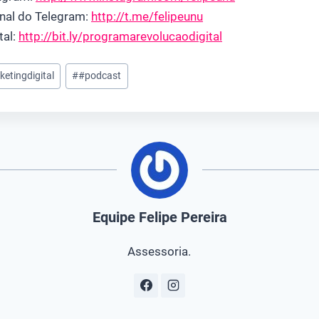
nal do Telegram:
http://t.me/felipeunu
tal:
http://bit.ly/programarevolucaodigital
etingdigital
#
#podcast
Equipe Felipe Pereira
Assessoria.