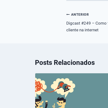
Navegação
ANTERIOR
Digcast #249 – Como f
de
cliente na internet
Post
Posts Relacionados