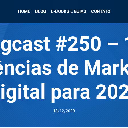
HOME
BLOG
E-BOOKS E GUIAS
CONTATO
igcast #250 – 
ências de Mark
igital para 20
18/12/2020