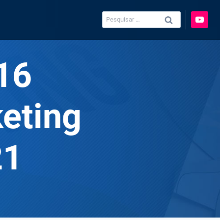
Pesquisar
por:
16
eting
21