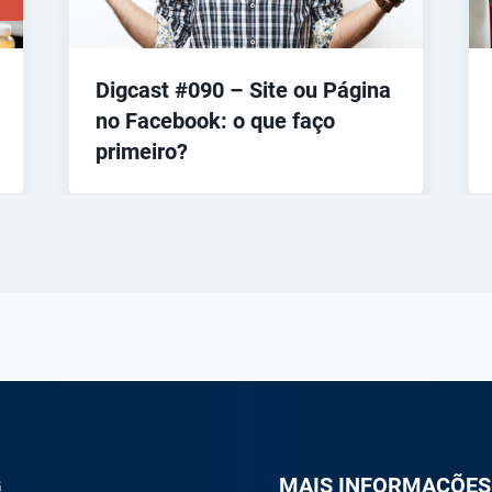
Digcast #090 – Site ou Página
no Facebook: o que faço
primeiro?
G
M
AIS INFORMAÇÕES