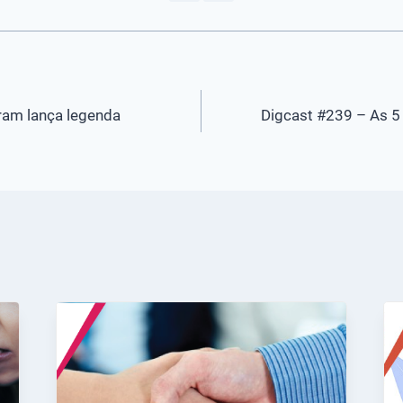
ram lança legenda
Digcast #239 – As 5