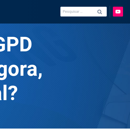
Pesquisar
por:
LGPD
gora,
l?