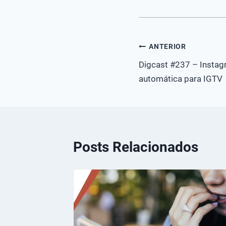
Navegação
ANTERIOR
Digcast #237 – Instag
de
automática para IGTV
Post
Posts Relacionados