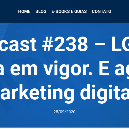
HOME
BLOG
E-BOOKS E GUIAS
CONTATO
cast #238 – 
a em vigor. E a
arketing digita
25/09/2020