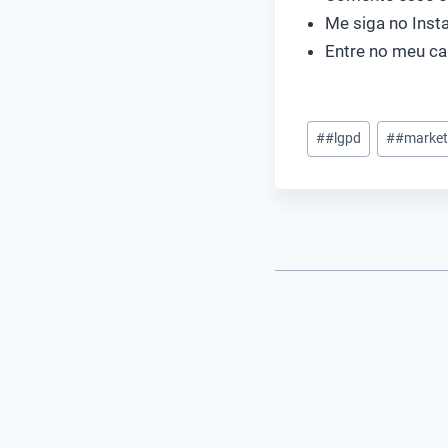
Me siga no Ins
Entre no meu ca
Tags
#
#lgpd
#
#marketi
do
Post: