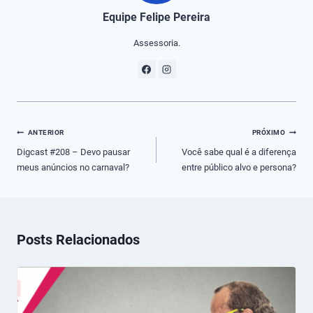
Equipe Felipe Pereira
Assessoria.
Navegação
ANTERIOR
PRÓXIMO
de
Digcast #208 – Devo pausar
Você sabe qual é a diferença
meus anúncios no carnaval?
entre público alvo e persona?
Post
Posts Relacionados