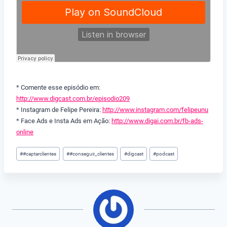
* Comente esse episódio em:
http://www.digcast.com.br/episodio209
* Instagram de Felipe Pereira:
http://www.instagram.com/felipeunu
* Face Ads e Insta Ads em Ação:
http://www.digai.com.br/fb-ads-
online
Tags
#
#captarclientes
#
#conseguir_clientes
#
digcast
#
podcast
do
Post: