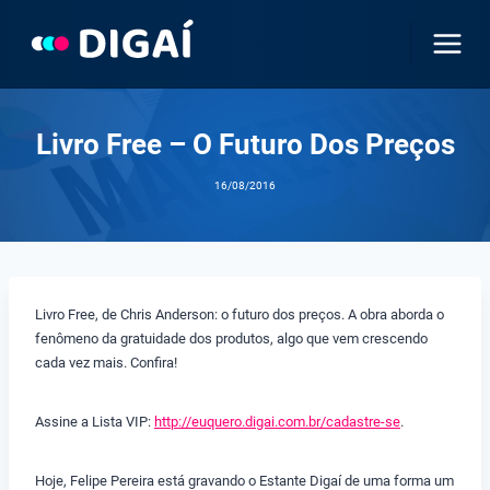
Pular
para
o
Conteúdo
Livro Free – O Futuro Dos Preços
16/08/2016
Livro Free, de Chris Anderson: o futuro dos preços. A obra aborda o
fenômeno da gratuidade dos produtos, algo que vem crescendo
cada vez mais. Confira!
Assine a Lista VIP:
http://euquero.digai.com.br/cadastre-se
.
Hoje, Felipe Pereira está gravando o Estante Digaí de uma forma um