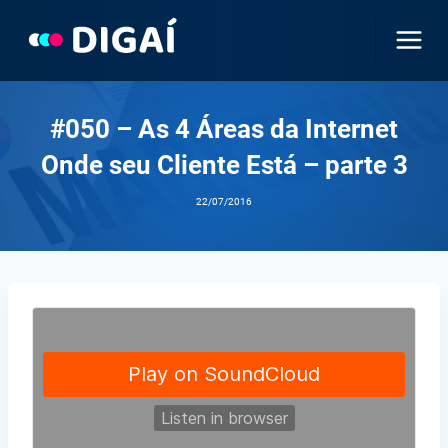
Pular
para
o
Conteúdo
#050 – As 4 Áreas da Internet
Onde seu Cliente Está – parte 3
22/07/2016