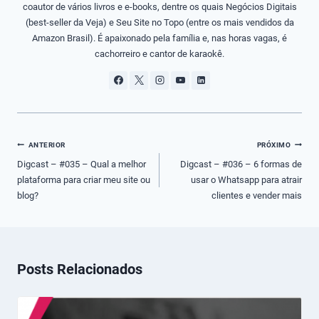
coautor de vários livros e e-books, dentre os quais Negócios Digitais
(best-seller da Veja) e Seu Site no Topo (entre os mais vendidos da
Amazon Brasil). É apaixonado pela família e, nas horas vagas, é
cachorreiro e cantor de karaokê.
Navegação
ANTERIOR
PRÓXIMO
de
Digcast – #035 – Qual a melhor
Digcast – #036 – 6 formas de
plataforma para criar meu site ou
usar o Whatsapp para atrair
Post
blog?
clientes e vender mais
Posts Relacionados