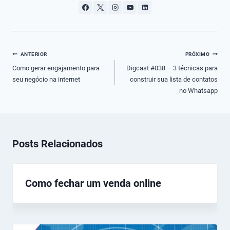
Navegação
ANTERIOR
PRÓXIMO
de
Como gerar engajamento para
Digcast #038 – 3 técnicas para
seu negócio na internet
construir sua lista de contatos
Post
no Whatsapp
Posts Relacionados
Como fechar um venda online