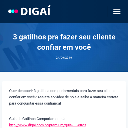
Pular
para
o
Conteúdo
3 gatilhos pra fazer seu cliente
confiar em você
24/06/2016
Quer descobrir 3 gatilhos comportamentais para fazer seu cliente
confiar em você? Assista ao vídeo de hoje e saiba a maneira correta
para conquistar essa confiança!
Guia de Gatilhos Comportamentais:
http://www.digai.com.br/premium/guia-11-erros
.