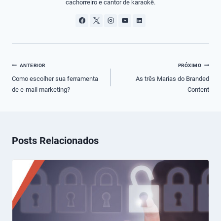
cachorreiro e cantor de karaokê.
Navegação
ANTERIOR
PRÓXIMO
de
Como escolher sua ferramenta
As três Marias do Branded
de e-mail marketing?
Content
Post
Posts Relacionados